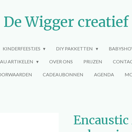
De Wigger creatief
KINDERFEESTJES
DIY PAKKETTEN
BABYSHO
AU ARTIKELEN
OVER ONS
PRIJZEN
CONTA
VOORWAARDEN
CADEAUBONNEN
AGENDA
MO
Encaustic