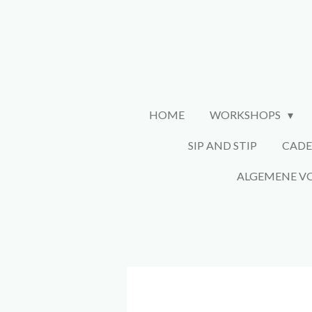
Ga
direct
naar
de
hoofdinhoud
HOME
WORKSHOPS
SIP AND STIP
CADE
ALGEMENE 