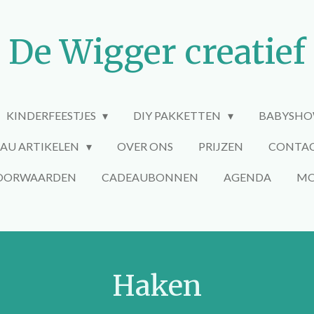
De Wigger creatief
KINDERFEESTJES
DIY PAKKETTEN
BABYSHO
AU ARTIKELEN
OVER ONS
PRIJZEN
CONTA
VOORWAARDEN
CADEAUBONNEN
AGENDA
MO
Haken