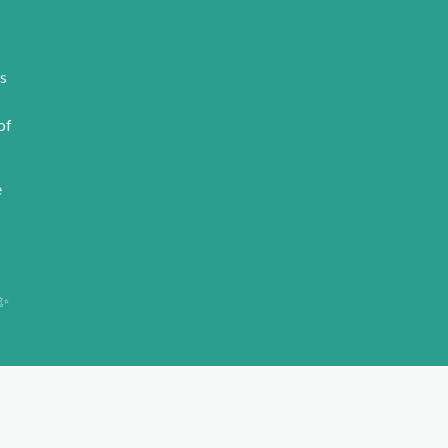
s
of
e
 ✨