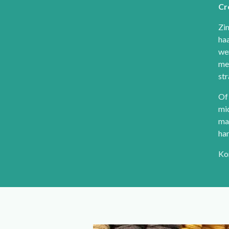
Cr
Zin
ha
wer
met
str
Of 
mi
mat
ha
Kom