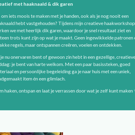
eatief met haaknaald & dik garen
 om iets moois te maken met je handen, ook als je nog nooit een
aknaald hebt vastgehouden? Tijdens mijn creatieve haakworkshop
ken we met heerlijk dik garen, waardoor je snel resultaat ziet en
een trots kunt zijn op wat je maakt. Geen ingewikkelde patronen 
akke regels, maar ontspannen creëren, voelen en ontdekken.
je nu onervaren bent of gewoon zin hebt in een gezellige, creatiev
ddag: je bent van harte welkom. Met een paar basissteken, goed
eriaal en persoonlijke begeleiding ga je naar huis met een uniek,
ndgemaakt item én een glimlach.
 haken, ontspan en laat je verrassen door wat je zelf kunt maken